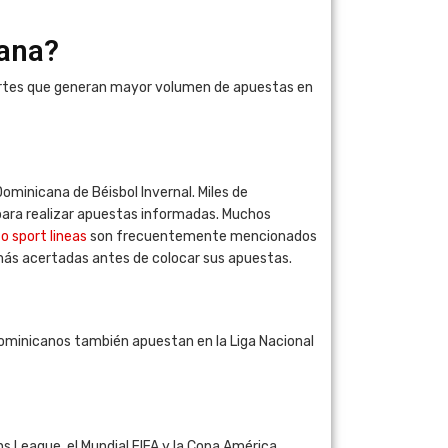
ana?
portes que generan mayor volumen de apuestas en
ominicana de Béisbol Invernal. Miles de
para realizar apuestas informadas. Muchos
o sport lineas
son frecuentemente mencionados
más acertadas antes de colocar sus apuestas.
ominicanos también apuestan en la Liga Nacional
s League, el Mundial FIFA y la Copa América