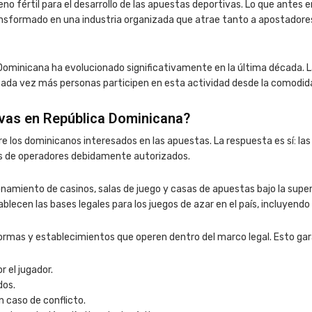
no fértil para el desarrollo de las apuestas deportivas. Lo que antes 
ansformado en una industria organizada que atrae tanto a apostador
minicana ha evolucionado significativamente en la última década. La d
cada vez más personas participen en esta actividad desde la comodida
ivas en República Dominicana?
 los dominicanos interesados en las apuestas. La respuesta es sí: la
és de operadores debidamente autorizados.
onamiento de casinos, salas de juego y casas de apuestas bajo la supe
lecen las bases legales para los juegos de azar en el país, incluyendo
ormas y establecimientos que operen dentro del marco legal. Esto gar
 el jugador.
dos.
 caso de conflicto.