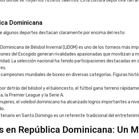
 donde se forjan los futuros talentos. Esta cultura deportiva tan ar
ica Dominicana
ue algunos deportes destacan claramente por encima del resto:
iga Dominicana de Béisbol Invernal (LIDOM) es uno de los torneos más i
s Leones del Escogido generan rivalidades apasionadas que movilizan a
idad. La selección nacional ha tenido participaciones destacadas en c
es.
campeones mundiales de boxeo en diversas categorías. Figuras históri
r detrás del béisbol y el baloncesto, el fútbol gana terreno rápidam
, la Premier League y la Serie A.
ujeres, el voleibol dominicano ha alcanzado logros importantes a nive
do.
enario en Santo Domingo es un referente tradicional del entretenimie
s en República Dominicana: Un M