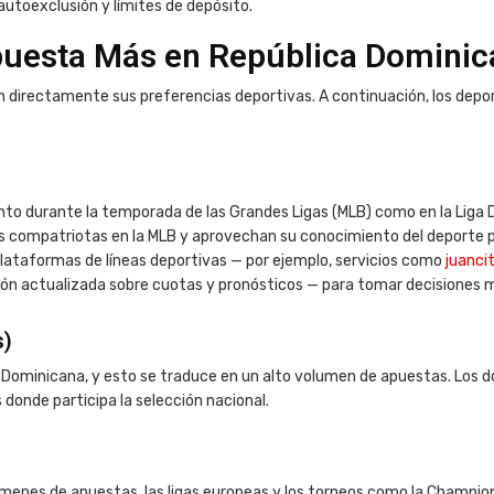
utoexclusión y límites de depósito.
puesta Más en República Dominic
an directamente sus preferencias deportivas. A continuación, los de
nto durante la temporada de las Grandes Ligas (MLB) como en la Liga D
us compatriotas en la MLB y aprovechan su conocimiento del deporte 
plataformas de líneas deportivas — por ejemplo, servicios como
juancit
ión actualizada sobre cuotas y pronósticos — para tomar decisiones 
s)
ominicana, y esto se traduce en un alto volumen de apuestas. Los d
donde participa la selección nacional.
menes de apuestas, las ligas europeas y los torneos como la Champion