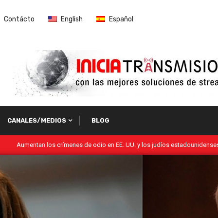
Contácto
English
Español
CANALES/MEDIOS
BLOG
 en EE. UU. y los judíos estadounidenses son los más afectados