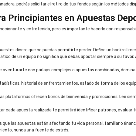
nadora, podrás solicitar el retiro de tus fondos según los métodos dis
ra Principiantes en Apuestas Depo
ocionante y entretenida, pero es importante hacerlo con responsabil
estes dinero que no puedas permitirte perder. Define un bankroll me
ático de un equipo no significa que debas apostar siempre a su favor. 
e aventurarte con parlays complejos o apuestas combinadas, domina 
adísticas, historial de enfrentamientos, estado de forma de los equipo
s plataformas ofrecen bonos de bienvenida y promociones. Lee siemp
ar cada apuesta realizada te permitirá identificar patrones, evaluar t
s que las apuestas están afectando tu vida personal, familiar o finan
iento, nunca una fuente de estrés.