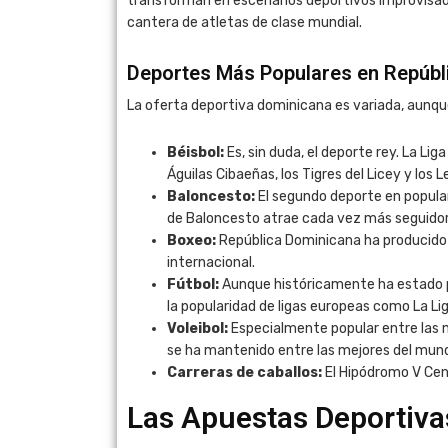
transforman en escenarios deportivos improvisados
cantera de atletas de clase mundial.
Deportes Más Populares en Repúbl
La oferta deportiva dominicana es variada, aunq
Béisbol:
Es, sin duda, el deporte rey. La L
Águilas Cibaeñas, los Tigres del Licey y lo
Baloncesto:
El segundo deporte en popular
de Baloncesto atrae cada vez más seguidor
Boxeo:
República Dominicana ha producido 
internacional.
Fútbol:
Aunque históricamente ha estado po
la popularidad de ligas europeas como La Liga
Voleibol:
Especialmente popular entre las m
se ha mantenido entre las mejores del mun
Carreras de caballos:
El Hipódromo V Cent
Las Apuestas Deportiva