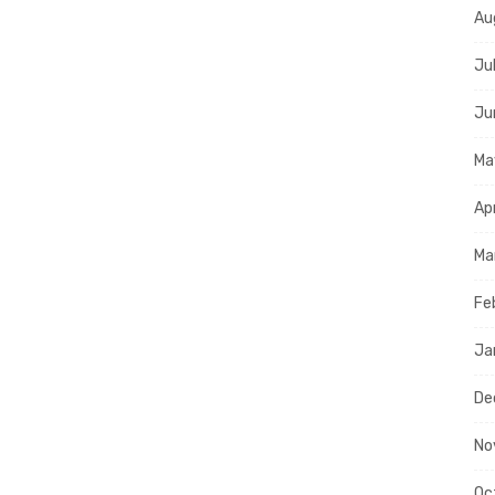
Au
Ju
Ju
Ma
Ap
Ma
Fe
Ja
De
No
Oc