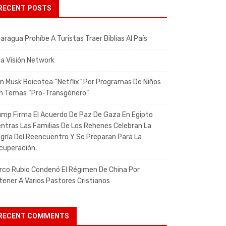
RECENT POSTS
aragua Prohíbe A Turistas Traer Biblias Al País
da Visión Network
on Musk Boicotea “Netflix” Por Programas De Niños
n Temas “pro-Transgénero”
ump Firma El Acuerdo De Paz De Gaza En Egipto
entras Las Familias De Los Rehenes Celebran La
egría Del Reencuentro Y Se Preparan Para La
cuperación.
rco Rubio Condenó El Régimen De China Por
tener A Varios Pastores Cristianos
RECENT COMMENTS