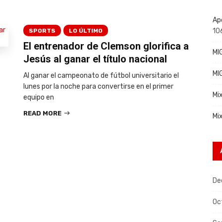
Ap
10
SPORTS
LO ÚLTIMO
El entrenador de Clemson glorifica a
MI
Jesús al ganar el título nacional
MI
Al ganar el campeonato de fútbol universitario el
lunes por la noche para convertirse en el primer
Mi
equipo en
READ MORE
Mi
De
Oc