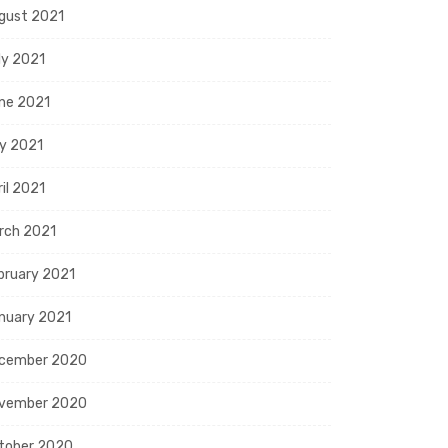
gust 2021
ly 2021
ne 2021
y 2021
ril 2021
rch 2021
bruary 2021
nuary 2021
cember 2020
vember 2020
tober 2020