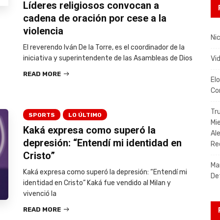
Líderes religiosos convocan a
cadena de oración por cese a la
violencia
Nic
El reverendo Iván De la Torre, es el coordinador de la
iniciativa y superintendente de las Asambleas de Dios
Vi
READ MORE
El
Co
Tr
SPORTS
LO ÚLTIMO
Mi
Kaká expresa como superó la
Al
depresión: “Entendí mi identidad en
Re
Cristo”
Ma
Kaká expresa como superó la depresión: “Entendí mi
De
identidad en Cristo” Kaká fue vendido al Milan y
vivenció la
READ MORE