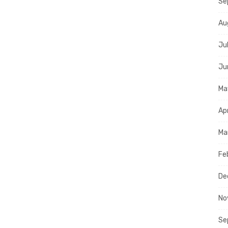
Se
Au
Ju
Ju
Ma
Ap
Ma
Fe
De
No
Se