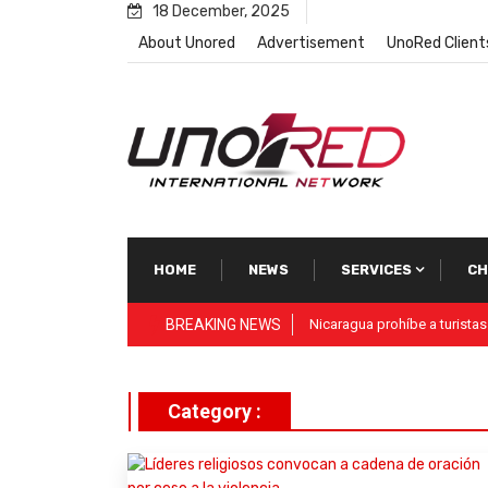
Skip
18 December, 2025
to
About Unored
Advertisement
UnoRed Client
content
HOME
NEWS
SERVICES
CH
BREAKING NEWS
Vida Visión Network
Category :