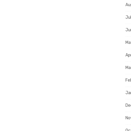
Au
Ju
Ju
Ma
Ap
Ma
Fe
Ja
De
No
Oc