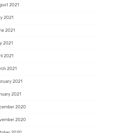
gust 2021
ly 2021
ne 2021
y 2021
ril 2021
rch 2021
bruary 2021
nuary 2021
cember 2020
vember 2020
tober 2020