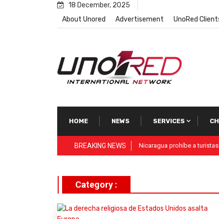
Skip
18 December, 2025
to
About Unored
Advertisement
UnoRed Client
content
HOME
NEWS
SERVICES
CH
BREAKING NEWS
Vida Visión Network
Category :