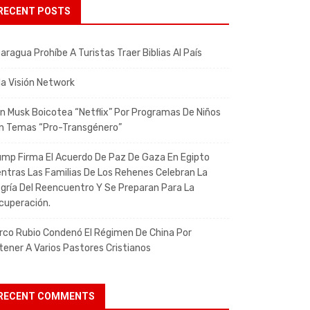
RECENT POSTS
aragua Prohíbe A Turistas Traer Biblias Al País
da Visión Network
on Musk Boicotea “Netflix” Por Programas De Niños
n Temas “pro-Transgénero”
ump Firma El Acuerdo De Paz De Gaza En Egipto
entras Las Familias De Los Rehenes Celebran La
egría Del Reencuentro Y Se Preparan Para La
cuperación.
rco Rubio Condenó El Régimen De China Por
tener A Varios Pastores Cristianos
RECENT COMMENTS