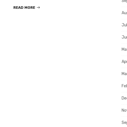
Se
READ MORE
Au
Ju
Ju
Ma
Ap
Ma
Fe
De
No
Se