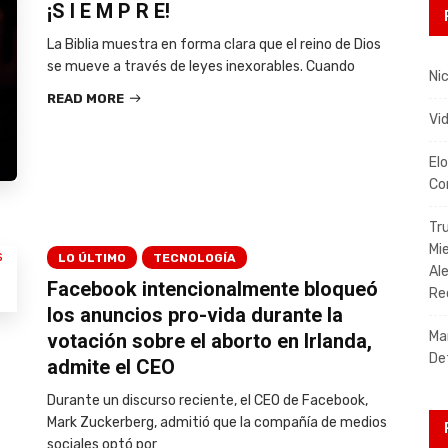
¡S I E M P R E!
La Biblia muestra en forma clara que el reino de Dios
se mueve a través de leyes inexorables. Cuando
Nic
READ MORE
Vi
El
Co
Tr
Mi
LO ÚLTIMO
TECNOLOGÍA
Al
Facebook intencionalmente bloqueó
Re
los anuncios pro-vida durante la
Ma
votación sobre el aborto en Irlanda,
De
admite el CEO
Durante un discurso reciente, el CEO de Facebook,
Mark Zuckerberg, admitió que la compañía de medios
sociales optó por