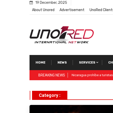
Skip
19 December, 2025
to
About Unored
Advertisement
UnoRed Client
content
HOME
NEWS
SERVICES
CH
BREAKING NEWS
Vida Visión Network
Category :