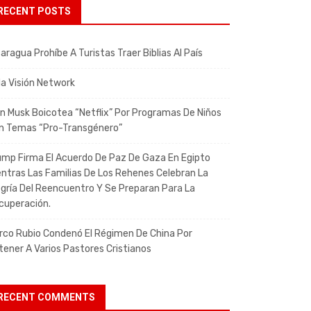
RECENT POSTS
aragua Prohíbe A Turistas Traer Biblias Al País
da Visión Network
on Musk Boicotea “Netflix” Por Programas De Niños
n Temas “pro-Transgénero”
ump Firma El Acuerdo De Paz De Gaza En Egipto
entras Las Familias De Los Rehenes Celebran La
egría Del Reencuentro Y Se Preparan Para La
cuperación.
rco Rubio Condenó El Régimen De China Por
tener A Varios Pastores Cristianos
RECENT COMMENTS