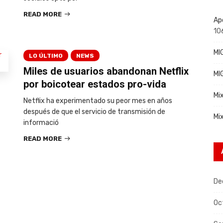
READ MORE
Ap
10
MI
LO ÚLTIMO
NEWS
Miles de usuarios abandonan Netflix
MI
por boicotear estados pro-vida
Mi
Netflix ha experimentado su peor mes en años
después de que el servicio de transmisión de
Mi
informació
READ MORE
De
Oc