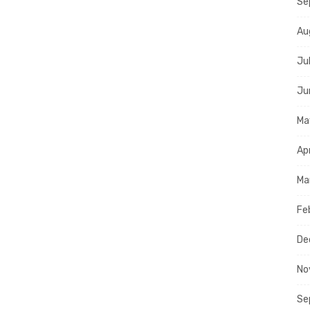
Se
Au
Ju
Ju
Ma
Ap
Ma
Fe
De
No
Se