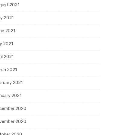
gust 2021
ly 2021
ne 2021
y 2021
ril 2021
rch 2021
bruary 2021
nuary 2021
cember 2020
vember 2020
tober 2020