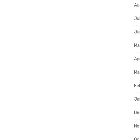
Au
Ju
Ju
Ma
Ap
Ma
Fe
Ja
De
No
Oc