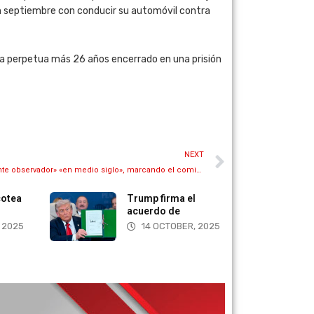
en septiembre con conducir su automóvil contra
na perpetua más 26 años encerrado en una prisión
NEXT
El presidente de Biden más «religiosamente observador» «en medio siglo», marcando el comienzo de un «cristianismo liberal»
cotea
Trump firma el
acuerdo de
 2025
14 OCTOBER, 2025