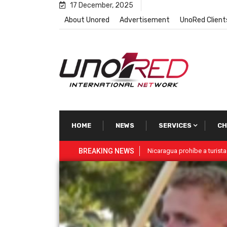
17 December, 2025
About Unored
Advertisement
UnoRed Client
HOME
NEWS
SERVICES
CH
be a turistas traer Biblias al país
BREAKING NEWS