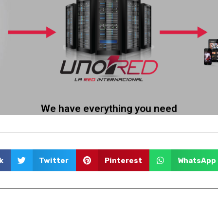
More information
ud! We offer virtual services in the cloud so that you can transmit without having
Stream live on different channels like Web, Facebook, YouTube and mobile.
Activation in less than 24 hrs
Incredible benefits
We have everything you need
k
Twitter
Pinterest
WhatsApp