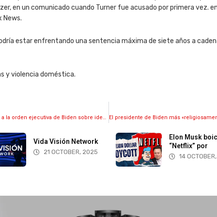
pitzer, en un comunicado cuando Turner fue acusado por primera vez. 
x News.
r podría estar enfrentando una sentencia máxima de siete años a cade
 y violencia doméstica.
Llueven las críticas… Los grupos cristianos reaccionan a la orden ejecutiva de Biden sobre identidad de género y orientación sexual
Elon Musk boi
Vida Visión Network
“Netflix” por
21 OCTOBER, 2025
14 OCTOBER,