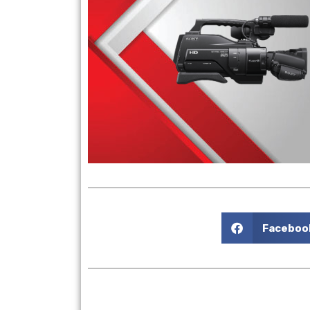
Stream from the clo
Faceboo