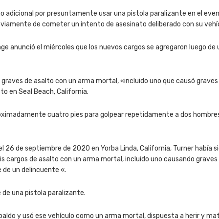
o adicional por presuntamente usar una pistola paralizante en el even
reviamente de cometer un intento de asesinato deliberado con su vehí
range anunció el miércoles que los nuevos cargos se agregaron luego de
raves de asalto con un arma mortal, «incluido uno que causó graves lesi
sto en Seal Beach, California.
 aproximadamente cuatro pies para golpear repetidamente a dos hombre
el 26 de septiembre de 2020 en Yorba Linda, California, Turner había
is cargos de asalto con un arma mortal, incluido uno causando graves l
e de un delincuente «.
 de una pistola paralizante.
aldo y usó ese vehículo como un arma mortal, dispuesta a herir y matar