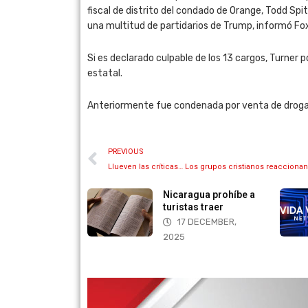
fiscal de distrito del condado de Orange, Todd S
una multitud de partidarios de Trump, informó Fo
Si es declarado culpable de los 13 cargos, Turne
estatal.
Anteriormente fue condenada por venta de drogas
PREVIOUS
Reino para las
Nicaragua prohíbe a
nes
turistas traer
AUGUST, 2025
17 DECEMBER,
2025