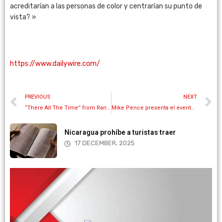
acreditarían a las personas de color y centrarían su punto de
vista? »
https://www.dailywire.com/
PREVIOUS
NEXT
“There All The Time” from Randall Johnson
Mike Pence presenta el evento ‘La vida está ganando: celebrando 4 años de logros pro-vida’
Nicaragua prohíbe a turistas traer
17 DECEMBER, 2025
More information
your own equipment.