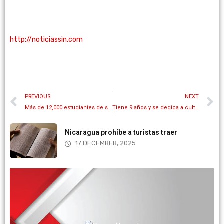
http://noticiassin.com
PREVIOUS
NEXT
Más de 12,000 estudiantes de secundaria preparan el estadio para Jesús, recaudan $ 57G para mujeres maltratadas, sin hogar
Tiene 9 años y se dedica a cultivar alimentos y construir viviendas para personas sin hogar
Nicaragua prohíbe a turistas traer
17 DECEMBER, 2025
More information
your own equipment.