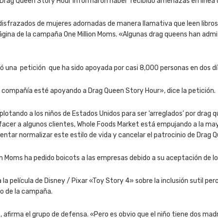
 Drag Queen Story Hour informaron haber recibido amenazas en línea 
disfrazados de mujeres adornadas de manera llamativa que leen libro
 página de la campaña One Million Moms. «Algunas drag queens han admit
 una petición que ha sido apoyada por casi 8,000 personas en dos dí
compañía esté apoyando a Drag Queen Story Hour», dice la petición.
otando a los niños de Estados Unidos para ser ‘arreglados’ por drag q
facer a algunos clientes, Whole Foods Market está empujando a la may
entar normalizar este estilo de vida y cancelar el patrocinio de Drag 
lion Moms ha pedido boicots a las empresas debido a su aceptación de 
a película de Disney / Pixar «Toy Story 4» sobre la inclusión sutil per
yo de la campaña.
s», afirma el grupo de defensa. «Pero es obvio que el niño tiene dos mad