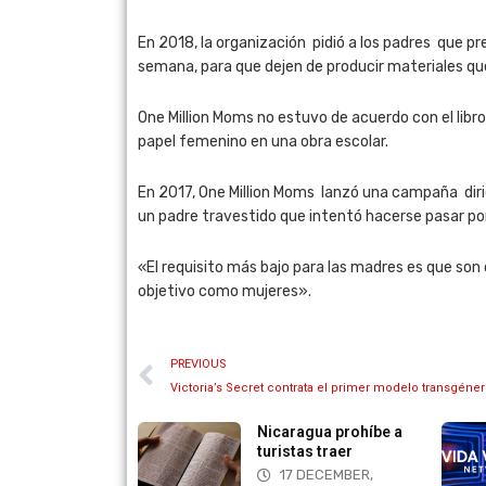
En 2018, la organización pidió a los padres que pr
semana, para que dejen de producir materiales qu
One Million Moms no estuvo de acuerdo con el libr
papel femenino en una obra escolar.
En 2017, One Million Moms lanzó una campaña diri
un padre travestido que intentó hacerse pasar po
«El requisito más bajo para las madres es que son
objetivo como mujeres».
PREVIOUS
Victoria’s Secret contrata el primer modelo transgéne
agua prohíbe a
Vida Visión Network
as traer
21 OCTOBER, 2025
 DECEMBER,