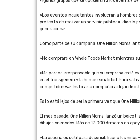
Algunos grupos que se opusieron a los eventos de
«Los eventos inquietantes involucran a hombres 
pretexto de realizar un servicio público», dice la
generación».
Como parte de su campaña, One Million Moms lanzó
«No compraré en Whole Foods Market mientras su 
«Me parece irresponsable que su empresa esté expl
en el transgénero y la homosexualidad. Para satis
competidores». Insto a su compañía a dejar de int
Esto está lejos de ser la primera vez que One Mil
El mes pasado, One Million Moms lanzó un boicot a l
dibujos animados. Más de 13,000 firmaron en apo
«La escena es sutil para desensibilizar a los niño