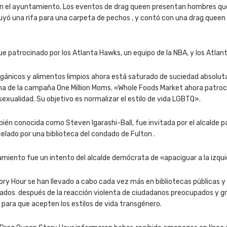
n el ayuntamiento. Los eventos de drag queen presentan hombres que s
luyó una rifa para una carpeta de pechos , y contó con una drag queen 
ue patrocinado por los Atlanta Hawks, un equipo de la NBA, y los Atlant
ánicos y alimentos limpios ahora está saturado de suciedad absoluta
ágina de la campaña One Million Moms. «Whole Foods Market ahora patr
sexualidad. Su objetivo es normalizar el estilo de vida LGBTQ».
ién conocida como Steven Igarashi-Ball, fue invitada por el alcalde p
lado por una biblioteca del condado de Fulton .
tamiento fue un intento del alcalde demócrata de «apaciguar a la izqu
ry Hour se han llevado a cabo cada vez más en bibliotecas públicas y e
ados después de la reacción violenta de ciudadanos preocupados y g
 para que acepten los estilos de vida transgénero.