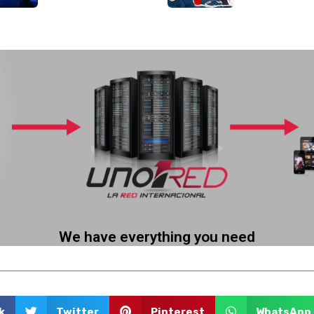
More information
ud! We offer virtual services in the cloud so that you can transmit without having
Stream live on different channels like Web, Facebook, YouTube and mobile.
Activation in less than 24 hrs
Incredible benefits
We have everything you need
k
Twitter
Pinterest
WhatsApp