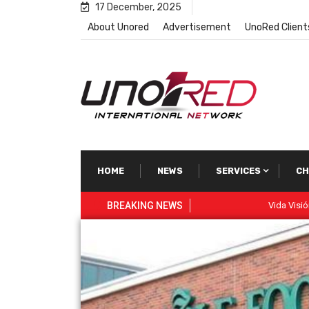
17 December, 2025
About Unored
Advertisement
UnoRed Client
HOME
NEWS
SERVICES
CH
BREAKING NEWS
Vida Visión Network