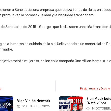
esionen a Scholastic, una empresa que realiza ferias de libros en escuel
e promuevan la homosexualidad y la identidad transgénero.
o de Scholastic de 2015 , George , que trata sobre una niña transiden
gida a la marca de cuidado de la piel Unilever sobre un comercial de 
r madre.
 objetivamente mujeres», se lee en la campaña One Million Moms. «La c
ro
Pastor muere y Dios lo
Elon Musk boicotea
Trump firma e
“Netflix” por
acuerdo de
14 OCTOBER, 2025
14 OCTOBER