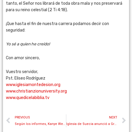
tanto, el Señor nos librará de toda obra mala y nos preservará
para su reino celestial (2 Ti 4:18).
¡Que hasta el fin de nuestra carrera podamos decir con
seguridad:
Yo sé a quien he creído!
Con amor sincero,
Vuestro servidor,
Pst. Eliseo Rodríguez
www.iglesiamontedesion.org
www.christianzionuniversity.
org
www.quedicelabiblia.tv
PREVIOUS
NEXT
Según los informes, Kanye West dice que solo hará música gospel de ahora en adelante
Iglesia de Suecia anunció a Greta Thunberg «Sucesora» de Jesús