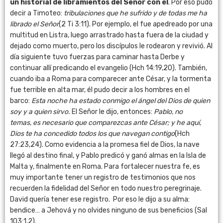
un historial de libramientos del Señor con él
. Por eso pudo
decir a Timoteo:
tribulaciones que he sufrido y de todas me ha
librado el Señor
(2 Ti 3:11). Por ejemplo, el fue apedreado por una
multitud en Listra, luego arrastrado hasta fuera de la ciudad y
dejado como muerto, pero los discípulos le rodearon y revivió. Al
día siguiente tuvo fuerzas para caminar hasta Derbe y
continuar allí predicando el evangelio (Hch 14:19,20). También,
cuando iba a Roma para comparecer ante César, y la tormenta
fue terrible en alta mar, él pudo decir a los hombres en el
barco:
Esta noche ha estado conmigo el ángel del Dios de quien
soy y a quien sirvo.
El Señor le dijo, entonces:
Pablo, no
temas,
es necesario que comparezcas ante César; y he aquí,
Dios te ha concedido todos los que navegan contigo
(Hch
27:23,24). Como evidencia a la promesa fiel de Dios, la nave
llegó al destino final, y Pablo predicó y ganó almas en la Isla de
Malta y, finalmente en Roma. Para fortalecer nuestra fe, es
muy importante tener un registro de testimonios que nos
recuerden la fidelidad del Señor en todo nuestro peregrinaje.
David quería tener ese registro. Por eso le dijo a su alma:
bendice… a Jehová y no olvides ninguno de sus beneficios (Sal
103:1,2).