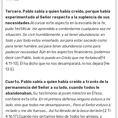
Tercero, Pablo sabía a quien había creído, porque había
experimentado al Señor respecto a la suplencia de sus
necesidades.
Al cursar este aspecto en la escuela de la fe,
pudo testificar:
He aprendido a contentarme
cualquiera sea mi
situación. Se vivir humildemente, y sé tener abundancia; en
todo y por todo estoy enseñado, así para estar saciado como
para tener hambre, así para tener abundancia como para
padecer necesidad.
Aún en los aspectos financieros, podemos
decir con Pablo,
todo lo puedo en Cristo que me fortalece
(Fil
4:11-13). Él ha dicho que no nos desamparará, ni nos dejará (He
13:5).
Cuarto, Pablo sabía a quien había creído a través de la
permanencia del Señor a su lado, cuando todos le
abandonaban.
Su testimonio al joven ministro en Éfeso,
contiene esta cita:
En mi primera defensa ninguno estuvo a mi
lado, sino que todos me desampararon… Pero el Señor estuvo a
mi lado y me dio fuerzas… Así fui librado de la boca del león
(2 Ti
4:16,17).Cuando nos sintamos lejos de todos los amigos, y