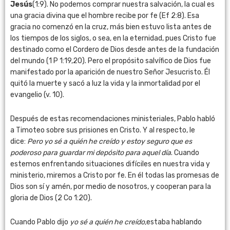
Jesús
(1:9). No podemos comprar nuestra salvación, la cual es
una gracia divina que el hombre recibe por fe (Ef 2:8). Esa
gracia no comenzó en la cruz, más bien estuvo lista antes de
los tiempos de los siglos, o sea, en la eternidad, pues Cristo fue
destinado como el Cordero de Dios desde antes de la fundación
del mundo (1 P 1:19,20). Pero el propósito salvífico de Dios fue
manifestado por la aparición de nuestro Señor Jesucristo. Él
quitó la muerte y sacó a luz la vida y la inmortalidad por el
evangelio (v. 10).
Después de estas recomendaciones ministeriales, Pablo habló
a Timoteo sobre sus prisiones en Cristo. Y al respecto, le
dice:
Pero yo sé a quién he creído y estoy seguro que es
poderoso para guardar mi depósito para aquel día
. Cuando
estemos enfrentando situaciones difíciles en nuestra vida y
ministerio, miremos a Cristo por fe. En él todas las promesas de
Dios son sí y amén, por medio de nosotros, y cooperan para la
gloria de Dios (2 Co 1:20).
Cuando Pablo dijo
yo sé a quién he creído,
estaba hablando