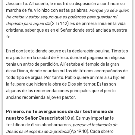
Jesucristo. Al hacerlo, le mostró su disposición a continuar su
marcha de fe, y lo hizo con estas palabras:
Porque yo sé a quien
he creído y estoy seguro que es poderoso para guardar mi
depósito para aquel día
(2 Ti 1:12). Es de primera línea en la vida
cristiana, saber que es en el Señor donde está anclada nuestra
fe.
En el contexto donde ocurre esta declaración paulina, Timoteo
era pastor en la ciudad de Éfeso, donde el paganismo religioso
tenía un antro de perdición. Allí estaba el templo de la gran
diosa Diana, donde ocurrían cultos idolátricos acompañados de
todo tipo de orgías. Por tanto, Pablo quiere animar a su hijo en
la fe, para que hiciera la obra de Dios sin temor. Estas son
algunas de las recomendaciones principales que el perito
anciano recomienda al joven pastor:
Primero, no te avergüences de dar testimonio de
nuestro Señor Jesucristo
(1:8 a). Es muy importante
testificar de él sin abochornarnos,
porque el testimonio de
Jesús es el espíritu de la profecía
(Ap 19:10). Cada obrero