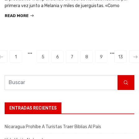
primera vez junto a Melania y miles de juerguistas. «Como
READ MORE
···
···
1
5
6
7
8
9
13
ENTRADAS RECIENTES
Nicaragua Prohíbe A Turistas Traer Biblias Al País