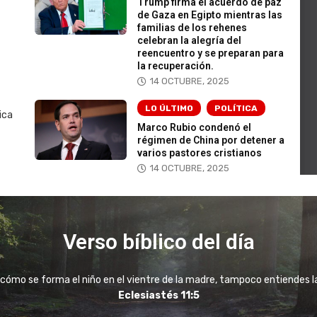
Trump firma el acuerdo de paz
de Gaza en Egipto mientras las
familias de los rehenes
celebran la alegría del
reencuentro y se preparan para
la recuperación.
14 OCTUBRE, 2025
LO ÚLTIMO
POLÍTICA
ica
Marco Rubio condenó el
régimen de China por detener a
varios pastores cristianos
14 OCTUBRE, 2025
Verso bíblico del día
 cómo se forma el niño en el vientre de la madre, tampoco entiendes la 
Eclesiastés 11:5