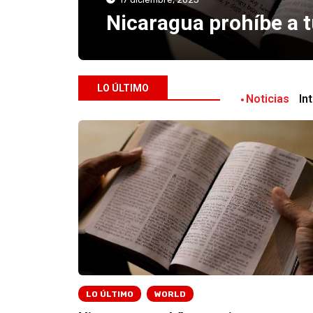
s al país
Vida Visión Ne
LO ÚLTIMO
Noticias
In
LO ÚLTIMO
WORLD