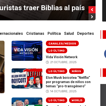
twork
ternacionales
Cristianas
Política
Salud
Deportes
CANALES/MEDIOS
LO ÚLTIMO
Vida Visión Network
21 OCTUBRE, 2025
LO ÚLTIMO
NIÑOS
Elon Musk boicotea “Netflix”
por programas de niños con
temas “pro-transgénero”
14 OCTUBRE, 2025
LO ÚLTIMO
WORLD