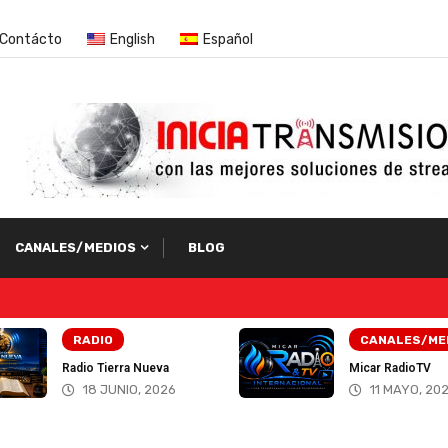
Contácto
English
Español
CANALES/MEDIOS
BLOG
CANALES/MEDIOS
LO ÚLTIMO
Micar RadioTV
Nicaragua proh
turistas traer Bi
11 MAYO, 2026
17 DICIEMB