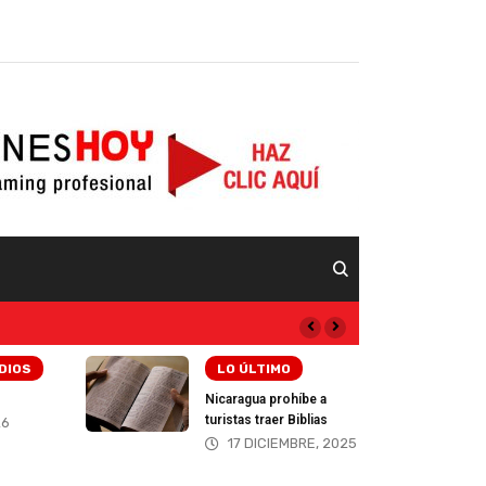
CANALES/MEDIOS
íbe a
Vida Visión Network
blias
21 OCTUBRE, 2025
RE, 2025