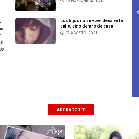
18 NOVIEMBRE, 2021
Los hijos no se «pierden» en la
s
calle, sino dentro de casa
mo
17 AGOSTO, 2021
r
al
los
ADORADORES