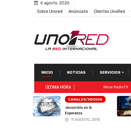
6 agosto, 2026
Sobre Unored
Anúnciate
Clientes UnoRed
INICIO
NOTICIAS
SERVICIOS
ÚLTIMA HORA
Micar RadioTV
ES/MEDIOS
RADIO
o es la
Radio Tierra Nueva
a
18 JUNIO, 2026
OSTO, 2015