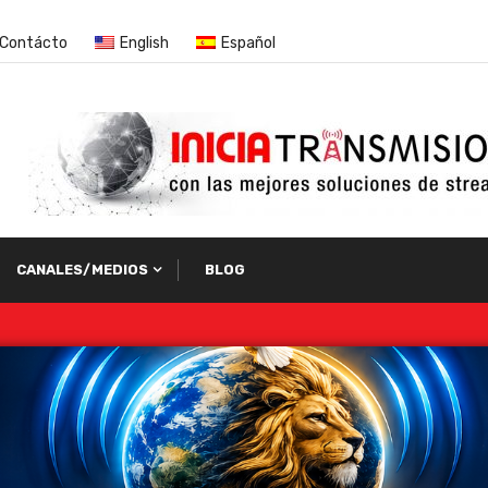
Contácto
English
Español
CANALES/MEDIOS
BLOG
por programas de niños con temas “pro-transgénero”