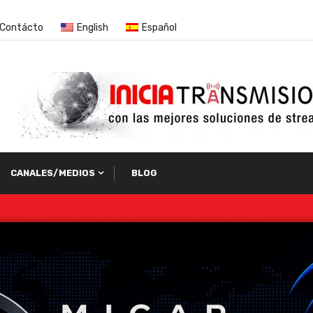
Contácto
English
Español
CANALES/MEDIOS
BLOG
car RadioTV