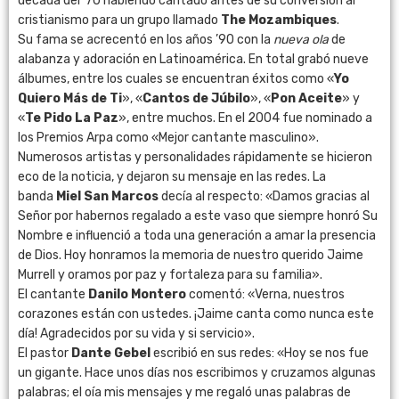
década del ’70 habiendo cantado antes de su conversión al
cristianismo para un grupo llamado
The Mozambiques
.
Su fama se acrecentó en los años ’90 con la
nueva ola
de
alabanza y adoración en Latinoamérica. En total grabó nueve
álbumes, entre los cuales se encuentran éxitos como «
Yo
Quiero Más de Ti
», «
Cantos de Júbilo
», «
Pon Aceite
» y
«
Te Pido La Paz
», entre muchos. En el 2004 fue nominado a
los Premios Arpa como «Mejor cantante masculino».
Numerosos artistas y personalidades rápidamente se hicieron
eco de la noticia, y dejaron su mensaje en las redes. La
banda
Miel San Marcos
decía al respecto: «Damos gracias al
Señor por habernos regalado a este vaso que siempre honró Su
Nombre e influenció a toda una generación a amar la presencia
de Dios. Hoy honramos la memoria de nuestro querido Jaime
Murrell y oramos por paz y fortaleza para su familia».
El cantante
Danilo Montero
comentó: «
Verna, nuestros
corazones están con ustedes. ¡Jaime canta como nunca este
día! Agradecidos por su vida y si servicio».
El pastor
Dante Gebel
escribió en sus redes: «Hoy se nos fue
un gigante. Hace unos días nos escribimos y cruzamos algunas
palabras; el oía mis mensajes y me regaló unas palabras de