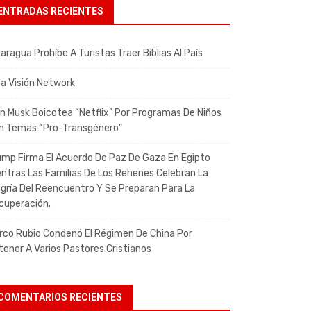
ENTRADAS RECIENTES
aragua Prohíbe A Turistas Traer Biblias Al País
da Visión Network
on Musk Boicotea “Netflix” Por Programas De Niños
n Temas “pro-Transgénero”
ump Firma El Acuerdo De Paz De Gaza En Egipto
entras Las Familias De Los Rehenes Celebran La
egría Del Reencuentro Y Se Preparan Para La
cuperación.
rco Rubio Condenó El Régimen De China Por
tener A Varios Pastores Cristianos
COMENTARIOS RECIENTES