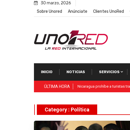
Skip
30 marzo, 2026
to
Sobre Unored
Anúnciate
Clientes UnoRed
content
INICIO
NOTICIAS
SERVICIOS
ÚLTIMA HORA
Vida Visión Network
Category : Política