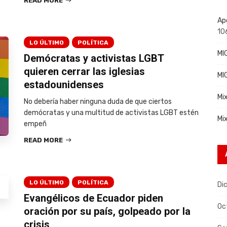
READ MORE
Ap
10
LO ÚLTIMO
POLÍTICA
MI
Demócratas y activistas LGBT
quieren cerrar las iglesias
MI
estadounidenses
Mi
No debería haber ninguna duda de que ciertos
demócratas y una multitud de activistas LGBT estén
Mi
empeñ
READ MORE
LO ÚLTIMO
POLÍTICA
Di
Evangélicos de Ecuador piden
Oc
oración por su país, golpeado por la
crisis