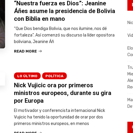
“Nuestra fuerza es Dios”: Jeanine
Áñes asume la presidencia de Bolivia
con Biblia en mano
Nic
“Que Dios bendiga Bolivia, que nos ilumine, nos dé
fortaleza”. Así comenzó su discurso la líder opositora
Vi
boliviana, Jeanine Áñ
El
READ MORE
Co
Tr
Mi
LO ÚLTIMO
POLÍTICA
Al
Nick Vujicic ora por primeros
Re
ministros europeos, durante su gira
por Europa
Ma
De
El motivador y conferencista internacional Nick
Vujicic ha tenido la oportunidad de orar por dos
primeros ministros europeos, en menos