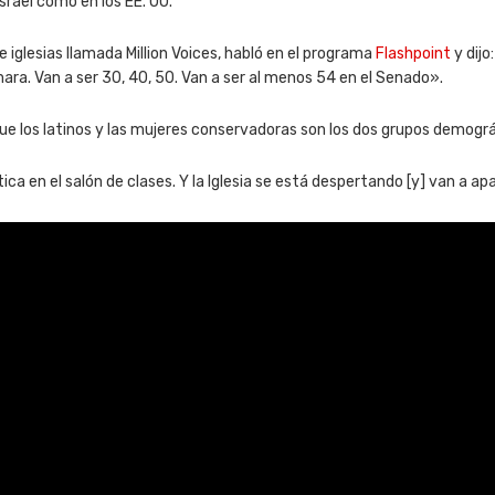
srael como en los EE. UU.
e iglesias llamada Million Voices, habló en el programa
Flashpoint
y dij
mara. Van a ser 30, 40, 50. Van a ser al menos 54 en el Senado».
ue los latinos y las mujeres conservadoras son los dos grupos demográ
ítica en el salón de clases. Y la Iglesia se está despertando [y] van a ap