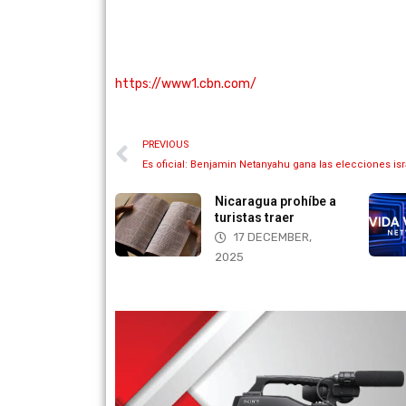
https://www1.cbn.com/
PREVIOUS
Es oficial: Benjamin Netanyahu gana las elecciones is
Reino para las
Nicaragua prohíbe a
nes
turistas traer
AUGUST, 2025
17 DECEMBER,
2025