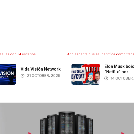
raelíes con 64 escaños
Elon Musk boi
Vida Visión Network
“Netflix” por
21 OCTOBER, 2025
14 OCTOBER,
More information