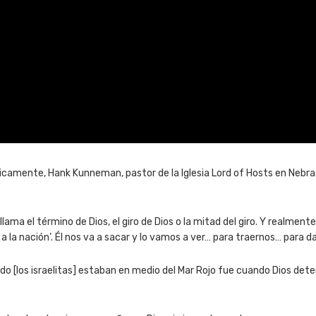
dicamente, Hank Kunneman, pastor de la Iglesia Lord of Hosts en Nebra
o llama el término de Dios, el giro de Dios o la mitad del giro. Y realm
la nación’. Él nos va a sacar y lo vamos a ver… para traernos… para darn
ndo [los israelitas] estaban en medio del Mar Rojo fue cuando Dios de