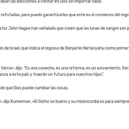
an las elecciones a confiar en Dios sin importar nada.
y refutadas, pero puedo garantizarles que este es el comienzo del reg
 pastor John Hagee han señalado que creen que las lunas de sangre son p
 de Israel, que indica el regreso de Benjamin Netanyahu como primer 
 tierra», dijo. “Es una cosecha, es una reforma, es un avivamiento. Se
nza a este país y traerán un futuro para nuestros hijos”.
 de que Dios puede cambiar las cosas.
», dijo Kunneman. «El Señor es bueno y su misericordia es para siempr