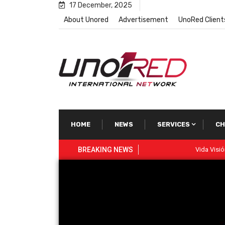
17 December, 2025
About Unored
Advertisement
UnoRed Client
HOME
NEWS
SERVICES
CH
BREAKING NEWS
Vida Visión Network