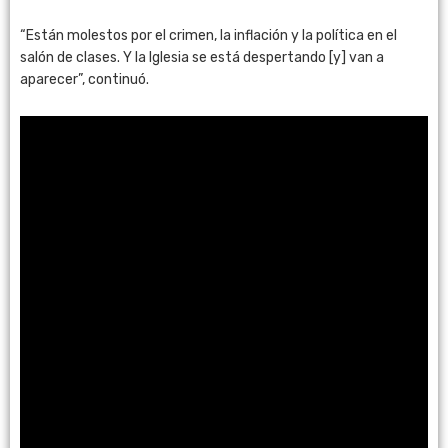
“Están molestos por el crimen, la inflación y la política en el
salón de clases. Y la Iglesia se está despertando [y] van a
aparecer”, continuó.