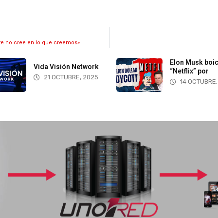
nte no cree en lo que creemos»
Elon Musk boi
Vida Visión Network
“Netflix” por
21 OCTUBRE, 2025
14 OCTUBRE,
Más información
be! Ofrecemos servicios virtuales en la nube para que transmita sin necesdad de ten
Transmita en vivo en diferentes canales como Web, Facebook, Youtube y móvil.
Activación en menos de 24 hrs