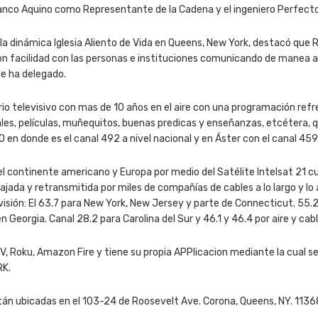
Franco Aquino como Representante de la Cadena y el ingeniero Perfec
e la dinámica Iglesia Aliento de Vida en Queens, New York, destacó q
on facilidad con las personas e instituciones comunicando de manea a
le ha delegado.
o televisivo con mas de 10 años en el aire con una programación ref
tales, películas, muñequitos, buenas predicas y enseñanzas, etcétera,
n donde es el canal 492 a nivel nacional y en Áster con el canal 459
l continente americano y Europa por medio del Satélite Intelsat 21 c
bajada y retransmitida por miles de compañías de cables a lo largo y l
isión: El 63.7 para New York, New Jersey y parte de Connecticut. 55.2 
 Georgia. Canal 28.2 para Carolina del Sur y 46.1 y 46.4 por aire y cab
, Roku, Amazon Fire y tiene su propia APPlicacion mediante la cual se
RK.
stán ubicadas en el 103-24 de Roosevelt Ave. Corona, Queens, NY. 113