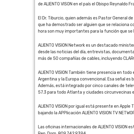
de ALIENTO VISON en el país el Obispo Reynaldo 
El Dr. Tiburcio, quien además es Pastor General d
que ha demostrado ser alguien que se relaciona c
hora son muy importantes para la función que se 
ALIENTO VISION Network es un destacado ministeri
desde las noticias del día, entrevistas, documen
más de 50 compañías de cables, incluyendo CLARO e
ALIENTO VISION También tiene presencia en todo e
Argentina y la Europa convencional. Esa señal es 
Además, está integrado por cinco canales de telev
57.3 para todo Atlanta y ciudades circunvecinas en
ALIENTO VISION por igual está presente en Apple TV
bajando la APPlicación ALIENTO VISION TV NETWO
Las oficinas internacionales de ALIENTO VISION e
Rep. Dom. 809.742.9394.