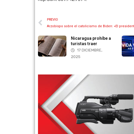
PREVIO
Arzobispo sobre el catolicismo de Biden: «El preside
Reino para las
Nicaragua prohíbe a
nes
turistas traer
AGOSTO, 2025
17 DICIEMBRE,
2025
¡Transmita desde la nu