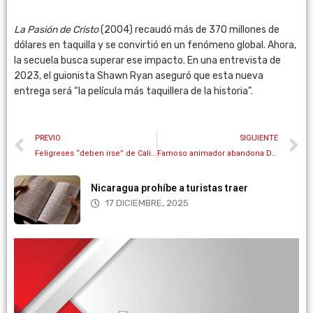
La Pasión de Cristo
(2004) recaudó más de 370 millones de
dólares en taquilla y se convirtió en un fenómeno global. Ahora,
la secuela busca superar ese impacto. En una entrevista de
2023, el guionista Shawn Ryan aseguró que esta nueva
entrega será “la película más taquillera de la historia”.
PREVIO
SIGUIENTE
Feligreses “deben irse” de California si se aprueba el controvertido proyecto de ley parental, advierte pastor
Famoso animador abandona Disney por una profunda convicción
Nicaragua prohíbe a turistas traer
17 DICIEMBRE, 2025
Más información
necesdad de tener sus propios equipos.
virtuales en la nube para que transmita sin