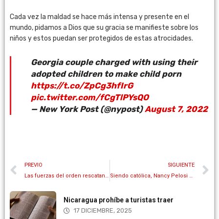
Cada vez la maldad se hace más intensa y presente en el
mundo, pidamos a Dios que su gracia se manifieste sobre los
niños y estos puedan ser protegidos de estas atrocidades.
Georgia couple charged with using their
adopted children to make child porn
https://t.co/ZpCg3hfIrG
pic.twitter.com/fCgTlPYsQO
— New York Post (@nypost)
August 7, 2022
PREVIO
SIGUIENTE
Las fuerzas del orden rescatan a 84 víctimas del tráfico sexual de niños
Siendo católica, Nancy Pelosi denuncia que «es pecaminoso» prohibirle el aborto a las mujeres en EE.UU
Nicaragua prohíbe a turistas traer
17 DICIEMBRE, 2025