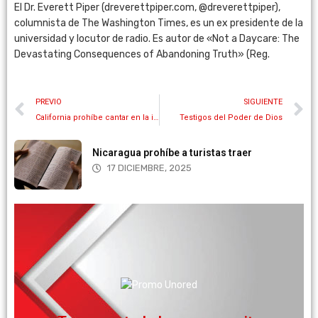
El Dr. Everett Piper (dreverettpiper.com, @dreverettpiper),
columnista de The Washington Times, es un ex presidente de la
universidad y locutor de radio. Es autor de «Not a Daycare: The
Devastating Consequences of Abandoning Truth» (Reg.
PREVIO
SIGUIENTE
California prohíbe cantar en la iglesia
Testigos del Poder de Dios
Nicaragua prohíbe a turistas traer
17 DICIEMBRE, 2025
Más información
necesdad de tener sus propios equipos.
virtuales en la nube para que transmita sin
¡Transmita desde la nube! Ofrecemos servicios
Facebook, Youtube y móvil.
Transmita en vivo en diferentes canales como Web,