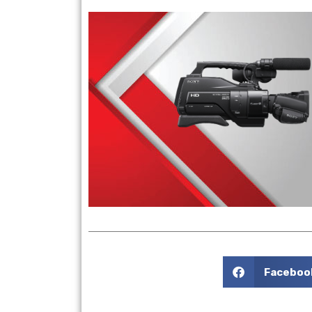
¡Transmita desde la nu
Faceboo