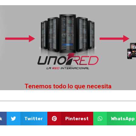
Más información
be! Ofrecemos servicios virtuales en la nube para que transmita sin necesdad de ten
Transmita en vivo en diferentes canales como Web, Facebook, Youtube y móvil.
Activación en menos de 24 hrs
Beneficios increibles
Tenemos todo lo que necesita
k
Twitter
Pinterest
WhatsApp