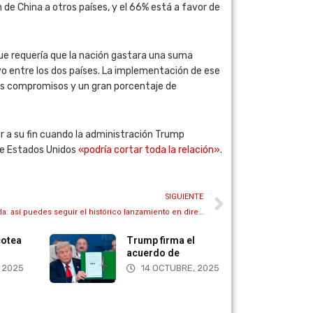
de China a otros países, y el 66% está a favor de
ue requería que la nación gastara una suma
o entre los dos países. La implementación de ese
us compromisos y un gran porcentaje de
 a su fin cuando la administración Trump
que Estados Unidos
«podría cortar toda la relación»
.
SIGUIENTE
SpaceX lanzará su primera misión tripulada: así puedes seguir el histórico lanzamiento en directo
Trump firma el
Marco Rubio
acuerdo de
condenó el régim
14 OCTUBRE, 2025
14 OCTUBRE, 20