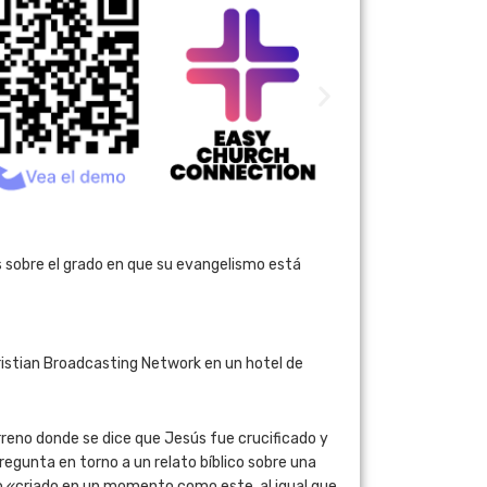
s sobre el grado en que su evangelismo está
ristian Broadcasting Network en un hotel de
erreno donde se dice que Jesús fue crucificado y
regunta en torno a un relato bíblico sobre una
do «criado en un momento como este, al igual que