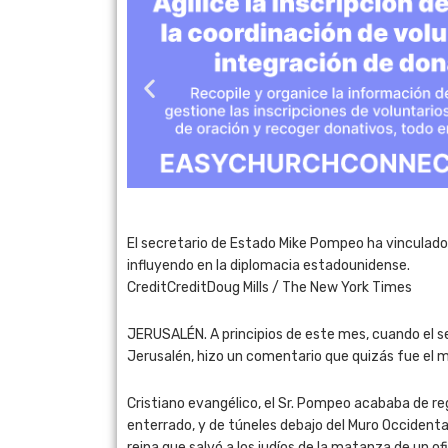
El secretario de Estado Mike Pompeo ha vinculado 
influyendo en la diplomacia estadounidense.
CreditCreditDoug Mills / The New York Times
JERUSALÉN. A principios de este mes, cuando el s
Jerusalén, hizo un comentario que quizás fue el m
Cristiano evangélico, el Sr. Pompeo acababa de reg
enterrado, y de túneles debajo del Muro Occidental
reina que salvó a los judíos de la matanza de un 