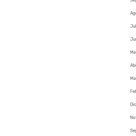
Se
Ag
Ju
Ju
Ma
Ab
Ma
Fe
Di
No
Se