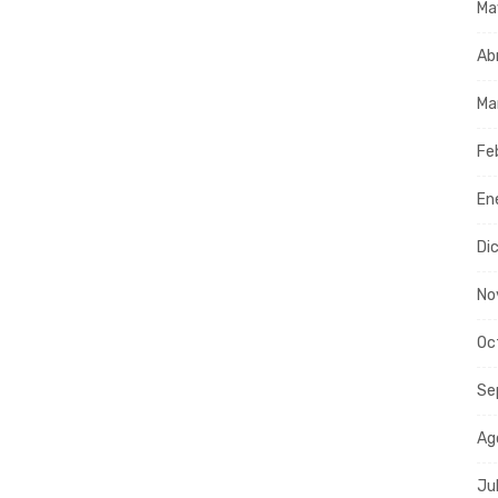
Ma
Ab
Ma
Fe
En
Di
No
Oc
Se
Ag
Ju