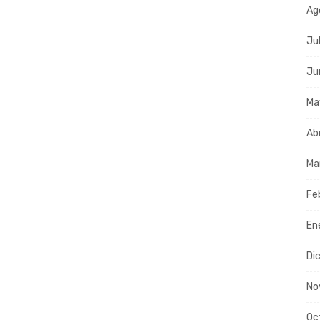
Ag
Ju
Ju
Ma
Ab
Ma
Fe
En
Di
No
Oc