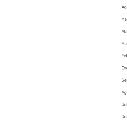
Ag
Ma
Ab
Ma
Fe
En
Se
Ag
Ju
Ju