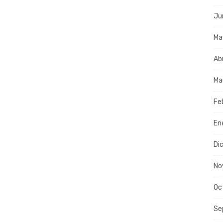
Ju
Ma
Ab
Ma
Fe
En
Di
No
Oc
Se