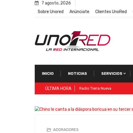
Skip
7 agosto, 2026
to
Sobre Unored
Anúnciate
Clientes UnoRed
content
INICIO
NOTICIAS
SERVICIOS
ÚLTIMA HORA
Micar RadioTV
ADORADORES