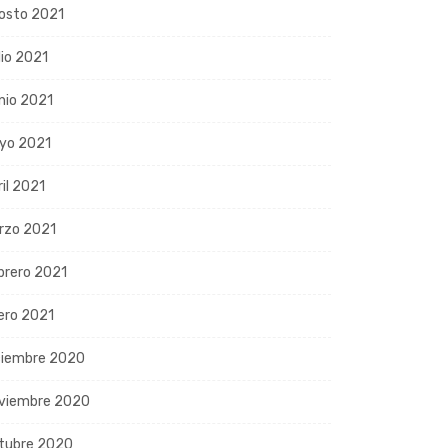
osto 2021
lio 2021
nio 2021
yo 2021
ril 2021
rzo 2021
brero 2021
ero 2021
ciembre 2020
viembre 2020
tubre 2020