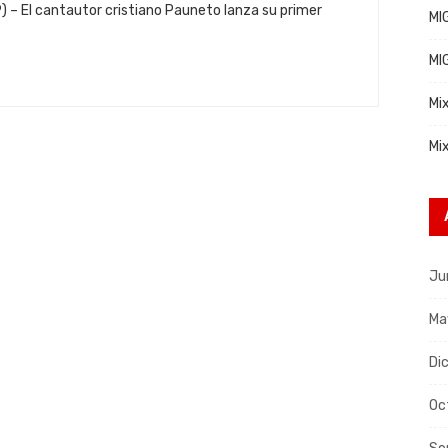
) – El cantautor cristiano Pauneto lanza su primer
MI
MI
Mi
Mi
Ju
Ma
Di
Oc