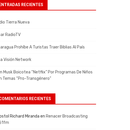
ENTRADAS RECIENTES
dio Tierra Nueva
car RadioTV
aragua Prohíbe A Turistas Traer Biblias Al País
da Visión Network
on Musk Boicotea “Netflix” Por Programas De Niños
n Temas “pro-Transgénero”
COMENTARIOS RECIENTES
ostol Richard Miranda
en
Renacer Broadcasting
61fm