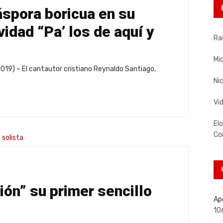
iáspora boricua en su
vidad “Pa’ los de aquí y
Ra
Mi
019) – El cantautor cristiano Reynaldo Santiago,
Nic
Vi
El
Co
ión” su primer sencillo
Ap
10