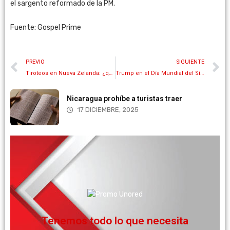
el sargento reformado de la PM.
Fuente: Gospel Prime
PREVIO
SIGUIENTE
Tiroteos en Nueva Zelanda: ¿qué deberían hacer las redes sociales ante mensajes de odio?
Trump en el Día Mundial del Síndrome de Down: ‘¡Siempre defenderemos la VIDA!’
Nicaragua prohíbe a turistas traer
17 DICIEMBRE, 2025
Más información
necesdad de tener sus propios equipos.
virtuales en la nube para que transmita sin
¡Transmita desde la nube! Ofrecemos servicios
Facebook, Youtube y móvil.
Transmita en vivo en diferentes canales como Web,
Tenemos todo lo que necesita
Activación en menos de 24 hrs